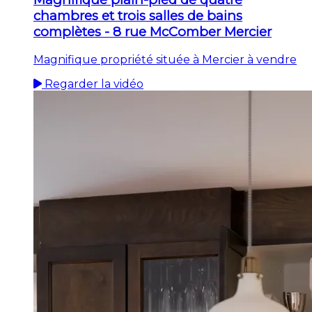
chambres et trois salles de bains
complètes - 8 rue McComber Mercier
Magnifique propriété située à Mercier à vendre
Regarder la vidéo