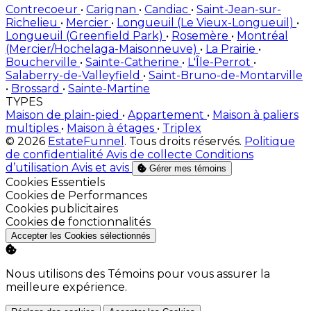
Contrecoeur
•
Carignan
•
Candiac
•
Saint-Jean-sur-
Richelieu
•
Mercier
•
Longueuil (Le Vieux-Longueuil)
•
Longueuil (Greenfield Park)
•
Rosemère
•
Montréal
(Mercier/Hochelaga-Maisonneuve)
•
La Prairie
•
Boucherville
•
Sainte-Catherine
•
L'Île-Perrot
•
Salaberry-de-Valleyfield
•
Saint-Bruno-de-Montarville
•
Brossard
•
Sainte-Martine
TYPES
Maison de plain-pied
•
Appartement
•
Maison à paliers
multiples
•
Maison à étages
•
Triplex
© 2026
EstateFunnel
. Tous droits réservés.
Politique
de confidentialité
Avis de collecte
Conditions
d’utilisation
Avis et avis
Gérer mes témoins
Activer
Cookies Essentiels
Activer
Cookies de Performances
Activer
Cookies publicitaires
Activer
Cookies de fonctionnalités
Accepter les Cookies sélectionnés
Nous utilisons des Témoins pour vous assurer la
meilleure expérience.