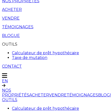
NOS PROPRIÉTÉS
ACHETER
VENDRE
TÉMOIGNAGES
BLOGUE
OUTILS
Calculateur de prêt hypothécaire
Taxe de mutation
CONTACT
EN
NOS
PROPRIÉTÉS
ACHETER
VENDRE
TÉMOIGNAGES
BLOG
OUTILS
Calculateur de prêt hypothécaire