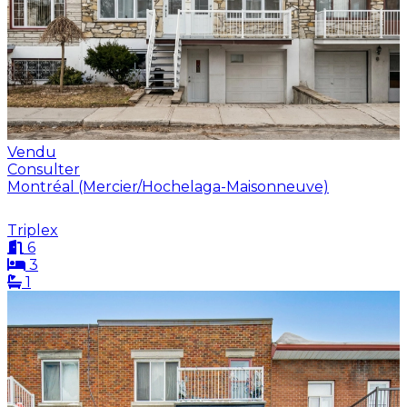
Vendu
Consulter
Montréal (Mercier/Hochelaga-Maisonneuve)
Triplex
6
3
1