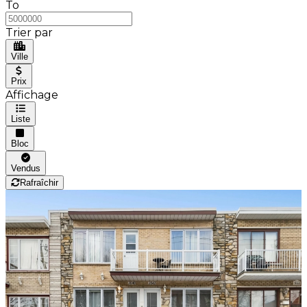
To
Trier par
Ville
Prix
Affichage
Liste
Bloc
Vendus
Rafraîchir