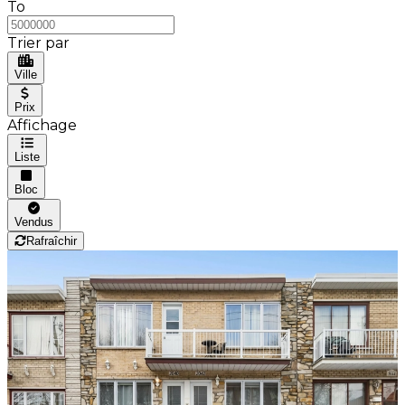
To
Trier par
Ville
Prix
Affichage
Liste
Bloc
Vendus
Rafraîchir