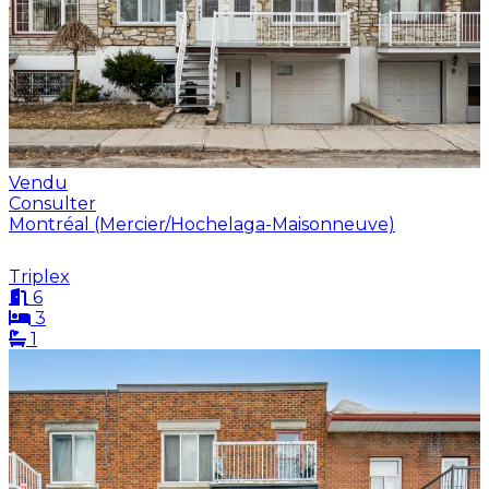
Vendu
Consulter
Montréal (Mercier/Hochelaga-Maisonneuve)
Triplex
6
3
1