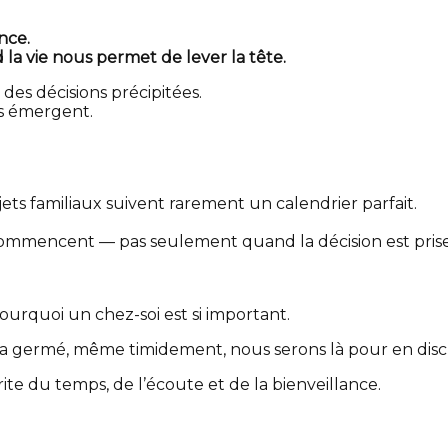
nce.
a vie nous permet de lever la tête.
es décisions précipitées.
ns émergent.
ts familiaux suivent rarement un calendrier parfait.
 commencent — pas seulement quand la décision est prise
urquoi un chez-soi est si important.
 a germé, même timidement, nous serons là pour en discu
te du temps, de l’écoute et de la bienveillance.