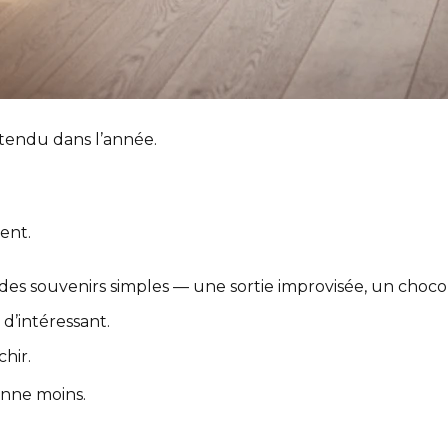
endu dans l’année.
rent.
des souvenirs simples — une sortie improvisée, un chocol
d’intéressant.
chir.
onne moins.