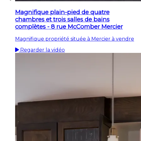
Magnifique plain-pied de quatre
chambres et trois salles de bains
complètes - 8 rue McComber Mercier
Magnifique propriété située à Mercier à vendre
Regarder la vidéo