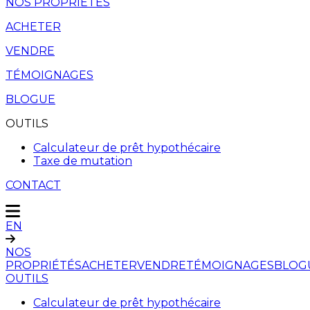
NOS PROPRIÉTÉS
ACHETER
VENDRE
TÉMOIGNAGES
BLOGUE
OUTILS
Calculateur de prêt hypothécaire
Taxe de mutation
CONTACT
EN
NOS
PROPRIÉTÉS
ACHETER
VENDRE
TÉMOIGNAGES
BLOG
OUTILS
Calculateur de prêt hypothécaire