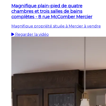
Magnifique plain-pied de quatre
chambres et trois salles de bains
complètes - 8 rue McComber Mercier
Magnifique propriété située à Mercier à vendre
Regarder la vidéo