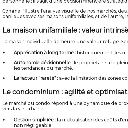
personnelle ; il s'agit d'une décision financière stratégi
Comme l'illustre l'analyse visuelle de nos marchés, deux
banlieues avec ses maisons unifamiliales, et de l'autre,
La maison unifamiliale : valeur intrin
La maison individuelle demeure une valeur refuge. Son pr
Appréciation à long terme :
historiquement, les ma
Autonomie décisionnelle :
le propriétaire a le ple
les tendances du marché.
Le facteur "rareté" :
avec la limitation des zones c
Le condominium : agilité et optimisa
Le marché du condo répond à une dynamique de proximité
vers la vie urbaine.
Gestion simplifiée :
la mutualisation des coûts d'ent
non négligeable.