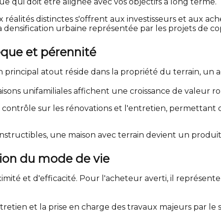
que qui doit être alignée avec vos objectifs à long terme.
 réalités distinctes s'offrent aux investisseurs et aux ac
 la densification urbaine représentée par les projets de 
sèque et pérennité
incipal atout réside dans la propriété du terrain, un act
isons unifamiliales affichent une croissance de valeur r
in contrôle sur les rénovations et l'entretien, permettan
onstructibles, une maison avec terrain devient un produit
tion du mode de vie
 et d'efficacité. Pour l'acheteur averti, il représente
retien et la prise en charge des travaux majeurs par le s