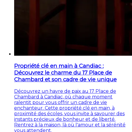
Propriété clé en main à Candiac :
Découvrez le charme du 17 Place de
Chambard et son cadre de vie unique
Découvrez un havre de paix au 17 Place de
Chambard à Candiac, où chaque moment
ralentit pour vous offrir un cadre de vie
enchanteur. Cette propriété clé en main, à
proximité des écoles, vous invite à savourer des
instants précieux de bonheur et de liberté.
Rentrez à la maison, là où l'amour et la sérénité
vous attendent.