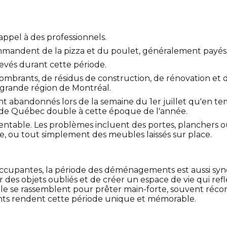
ppel à des professionnels.
mandent de la pizza et du poulet, généralement payés
élevés durant cette période.
brants, de résidus de construction, de rénovation et de
 grande région de Montréal.
 abandonnés lors de la semaine du 1er juillet qu'en t
 de Québec double à cette époque de l'année.
entable. Les problèmes incluent des portes, planchers ou 
e, ou tout simplement des meubles laissés sur place.
t préoccupantes, la période des déménagements est aussi
ir des objets oubliés et de créer un espace de vie qui re
ille se rassemblent pour prêter main-forte, souvent récom
nts rendent cette période unique et mémorable.