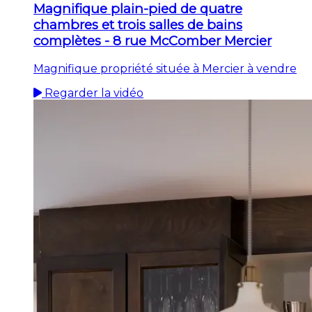
Magnifique plain-pied de quatre
chambres et trois salles de bains
complètes - 8 rue McComber Mercier
Magnifique propriété située à Mercier à vendre
Regarder la vidéo