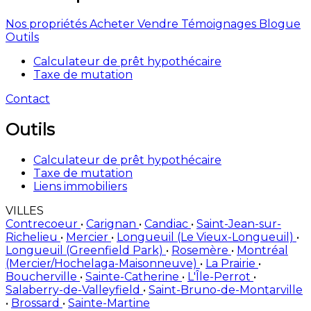
Nos propriétés
Acheter
Vendre
Témoignages
Blogue
Outils
Calculateur de prêt hypothécaire
Taxe de mutation
Contact
Outils
Calculateur de prêt hypothécaire
Taxe de mutation
Liens immobiliers
VILLES
Contrecoeur
•
Carignan
•
Candiac
•
Saint-Jean-sur-
Richelieu
•
Mercier
•
Longueuil (Le Vieux-Longueuil)
•
Longueuil (Greenfield Park)
•
Rosemère
•
Montréal
(Mercier/Hochelaga-Maisonneuve)
•
La Prairie
•
Boucherville
•
Sainte-Catherine
•
L'Île-Perrot
•
Salaberry-de-Valleyfield
•
Saint-Bruno-de-Montarville
•
Brossard
•
Sainte-Martine