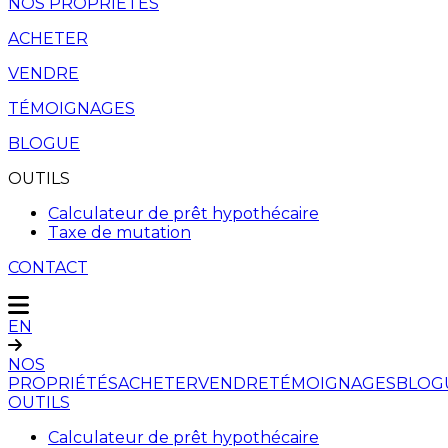
NOS PROPRIÉTÉS
ACHETER
VENDRE
TÉMOIGNAGES
BLOGUE
OUTILS
Calculateur de prêt hypothécaire
Taxe de mutation
CONTACT
EN
NOS
PROPRIÉTÉS
ACHETER
VENDRE
TÉMOIGNAGES
BLOG
OUTILS
Calculateur de prêt hypothécaire