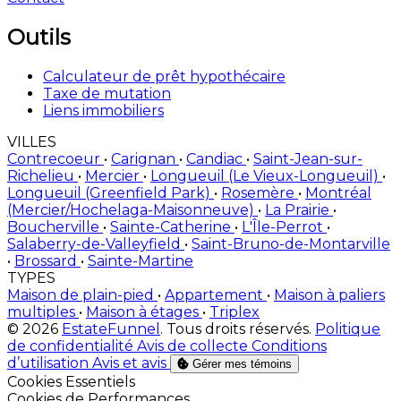
Outils
Calculateur de prêt hypothécaire
Taxe de mutation
Liens immobiliers
VILLES
Contrecoeur
•
Carignan
•
Candiac
•
Saint-Jean-sur-
Richelieu
•
Mercier
•
Longueuil (Le Vieux-Longueuil)
•
Longueuil (Greenfield Park)
•
Rosemère
•
Montréal
(Mercier/Hochelaga-Maisonneuve)
•
La Prairie
•
Boucherville
•
Sainte-Catherine
•
L'Île-Perrot
•
Salaberry-de-Valleyfield
•
Saint-Bruno-de-Montarville
•
Brossard
•
Sainte-Martine
TYPES
Maison de plain-pied
•
Appartement
•
Maison à paliers
multiples
•
Maison à étages
•
Triplex
© 2026
EstateFunnel
. Tous droits réservés.
Politique
de confidentialité
Avis de collecte
Conditions
d’utilisation
Avis et avis
Gérer mes témoins
Activer
Cookies Essentiels
Activer
Cookies de Performances