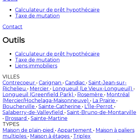
Calculateur de prêt hypothécaire
Taxe de mutation
Contact
Outils
Calculateur de prêt hypothécaire
Taxe de mutation
Liens immobiliers
VILLES
Contrecoeur
•
Carignan
•
Candiac
•
Saint-Jean-sur-
Richelieu
•
Mercier
•
Longueuil (Le Vieux-Longueuil)
•
Longueuil (Greenfield Park)
•
Rosemère
•
Montréal
(Mercier/Hochelaga-Maisonneuve)
•
La Prairie
•
Boucherville
•
Sainte-Catherine
•
L'Île-Perrot
•
Salaberry-de-Valleyfield
•
Saint-Bruno-de-Montarville
•
Brossard
•
Sainte-Martine
TYPES
Maison de plain-pied
•
Appartement
•
Maison à paliers
multiples
•
Maison à étages
•
Triplex