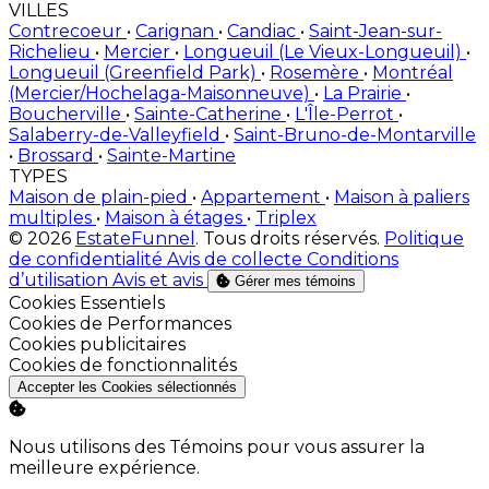
VILLES
Contrecoeur
•
Carignan
•
Candiac
•
Saint-Jean-sur-
Richelieu
•
Mercier
•
Longueuil (Le Vieux-Longueuil)
•
Longueuil (Greenfield Park)
•
Rosemère
•
Montréal
(Mercier/Hochelaga-Maisonneuve)
•
La Prairie
•
Boucherville
•
Sainte-Catherine
•
L'Île-Perrot
•
Salaberry-de-Valleyfield
•
Saint-Bruno-de-Montarville
•
Brossard
•
Sainte-Martine
TYPES
Maison de plain-pied
•
Appartement
•
Maison à paliers
multiples
•
Maison à étages
•
Triplex
© 2026
EstateFunnel
. Tous droits réservés.
Politique
de confidentialité
Avis de collecte
Conditions
d’utilisation
Avis et avis
Gérer mes témoins
Activer
Cookies Essentiels
Activer
Cookies de Performances
Activer
Cookies publicitaires
Activer
Cookies de fonctionnalités
Accepter les Cookies sélectionnés
Nous utilisons des Témoins pour vous assurer la
meilleure expérience.