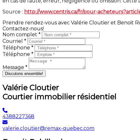
en cas de faute, erreur, négligence ou omission. Cette a
Source :
http://www.centris.ca/fr/pour-acheteurs?arti
Prendre rendez-vous avec Valérie Cloutier et Benoit Ro
Contactez-nous!
Nom complet *
Courriel *
Téléphone *
Téléphone *
Message *
Discutons ensemble!
Valérie Cloutier
Courtier immobilier résidentiel
4388227368
valerie.cloutier@remax-quebec.com