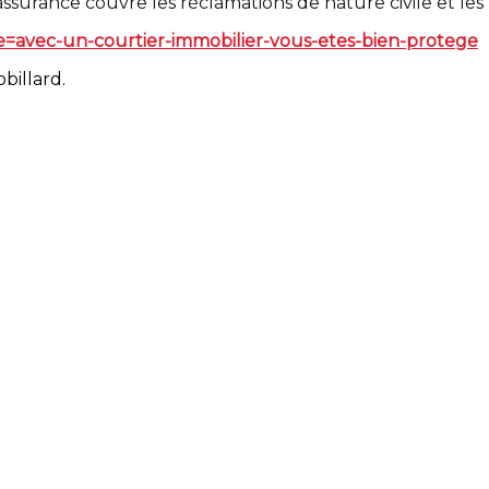
ssurance couvre les réclamations de nature civile et les p
cle=avec-un-courtier-immobilier-vous-etes-bien-protege
billard.