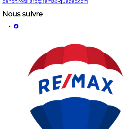
benoit.robillard@remax-quebec.com
Nous suivre